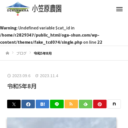
Warning
: Undefined variable $cat_id in
/home/r2829347/public_html/oga-shun.com/wp-
content/themes/fake_tcd074/single.php
on line
22
ブログ
令和5年8月
ホーム
2023.09.6
2023.11.4
令和5年8月